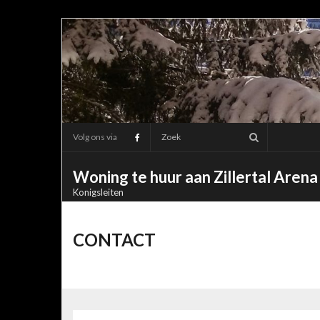
Ga
naar
de
inhoud
Volg ons via
Woning te huur aan Zillertal Arena
Konigsleiten
CONTACT