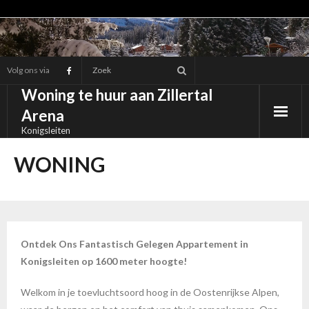
Ga
naar
de
Volg ons via
inhoud
Woning te huur aan Zillertal
Arena
Konigsleiten
WONING
Ontdek Ons Fantastisch Gelegen Appartement in
Konigsleiten op 1600 meter hoogte!
Welkom in je toevluchtsoord hoog in de Oostenrijkse Alpen,